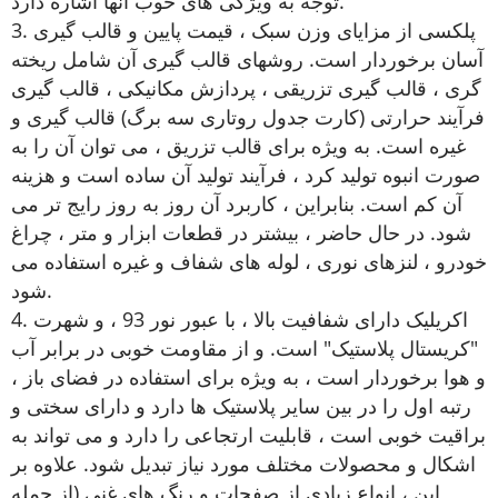
توجه به ویژگی های خوب آنها اشاره دارد.
3. پلکسی از مزایای وزن سبک ، قیمت پایین و قالب گیری
آسان برخوردار است. روشهای قالب گیری آن شامل ریخته
گری ، قالب گیری تزریقی ، پردازش مکانیکی ، قالب گیری
فرآیند حرارتی (کارت جدول روتاری سه برگ) قالب گیری و
غیره است. به ویژه برای قالب تزریق ، می توان آن را به
صورت انبوه تولید کرد ، فرآیند تولید آن ساده است و هزینه
آن کم است. بنابراین ، کاربرد آن روز به روز رایج تر می
شود. در حال حاضر ، بیشتر در قطعات ابزار و متر ، چراغ
خودرو ، لنزهای نوری ، لوله های شفاف و غیره استفاده می
شود.
4. اکریلیک دارای شفافیت بالا ، با عبور نور 93 ، و شهرت
"کریستال پلاستیک" است. و از مقاومت خوبی در برابر آب
و هوا برخوردار است ، به ویژه برای استفاده در فضای باز ،
رتبه اول را در بین سایر پلاستیک ها دارد و دارای سختی و
براقیت خوبی است ، قابلیت ارتجاعی را دارد و می تواند به
اشکال و محصولات مختلف مورد نیاز تبدیل شود. علاوه بر
این ، انواع زیادی از صفحات و رنگ های غنی (از جمله