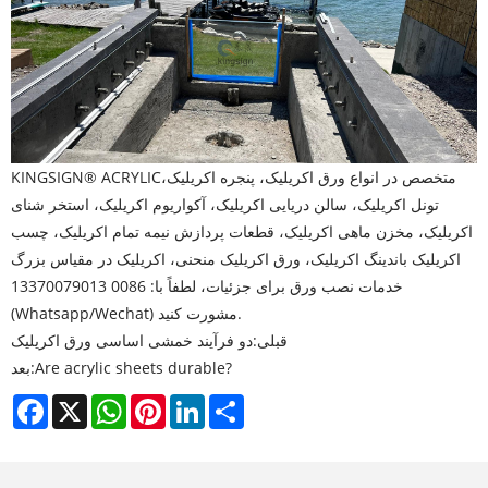
متخصص در انواع ورق اکریلیک، پنجره اکریلیک،
KINGSIGN® ACRYLIC
تونل اکریلیک، سالن دریایی اکریلیک، آکواریوم اکریلیک، استخر شنای
اکریلیک، مخزن ماهی اکریلیک، قطعات پردازش نیمه تمام اکریلیک، چسب
اکریلیک باندینگ اکریلیک، ورق اکریلیک منحنی، اکریلیک در مقیاس بزرگ
خدمات نصب ورق برای جزئیات، لطفاً با: 0086 13370079013
(Whatsapp/Wechat) مشورت کنید.
قبلی:
دو فرآیند خمشی اساسی ورق اکریلیک
Are acrylic sheets durable?
بعد:
Facebook
X
WhatsApp
Pinterest
LinkedIn
Share