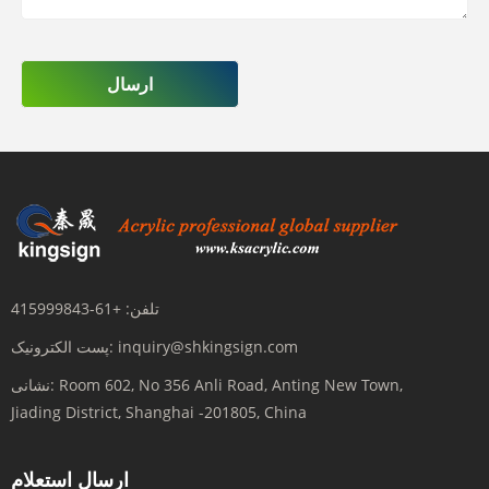
ارسال
تلفن:
+61-415999843
inquiry@shkingsign.com
پست الکترونیک:
Room 602, No 356 Anli Road, Anting New Town,
نشانی:
Jiading District, Shanghai -201805, China
ارسال استعلام