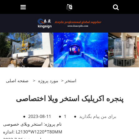
استخر
>
مورد پروژه
>
صفحه اصلی
پنجره اکریلیک استخر ویلا اختصاصی
برای من پیام بگذارید
●
1
●
2023-08-11
●
نام پروژه: استخر ویلای خصوصی
اندازه: L2130*W1220*T80MM