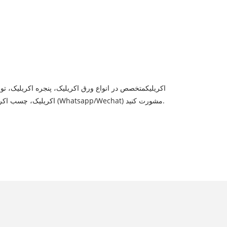
KINGSIGN® اکریلیک
متخصص در انواع ورق اکریلیک، پنجره اکریلیک، تو
اکریلیک، چسب اکریلیک باندینگ اکریلیک، ورق اکریلیک منحنی، اکریلیک در مقیاس بزرگ خدمات نصب ورق برای جزئیات، لطفاً با شماره 0086 13370079013 (Whatsapp/Wechat) مشورت کنید.