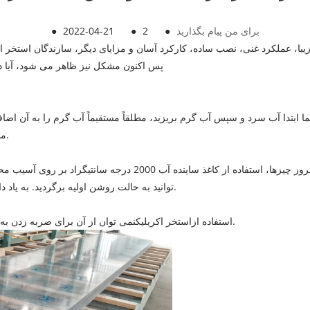
برای من پیام بگذارید
●
2
●
2022-04-21
●
با، عملکرد غنی، نصب ساده، کارکرد آسان و مزایای دیگر، سازندگان استخر استف
پس اکنون مشکل نیز ظاهر می شود، آیا در 
مدت طولانی چنین آبی منجر به تغییر رنگ اکریلیک نیز می شود.
در صورت وجود آسیب در بروز چیزها، استفاده از کاغذ سای
توانید به حالت روشن اولیه برگردید. به یاد داشته باشید که از اسکراب مایع شیمیایی خورنده استفاده نکنید.
نمی توان از آن برای ضربه زدن به اجسام سخت استفاده کرد تا آسیبی به تجهیزات وارد نشود.
3. استفاده از
استخر اکریلیک