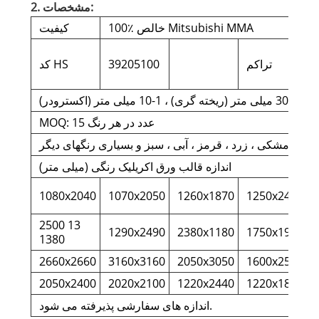
2. مشخصات:
100٪ خالص Mitsubishi MMA
کیفیت
/
تراکم
39205100
کد HS
سترودر)
MOQ: 15 عدد در هر رنگ
سفید ، مشکی ، زرد ، قرمز ، آبی ، سبز و بسیاری رنگهای دیگر
اندازه قالب ورق اکریلیک رنگی (میلی متر)
1080x2040
1070x2050
1260x1870
1250x2470
2500 13
1290x2490
2380x1180
1750x1950
1380
2660x2660
3160x3160
2050x3050
1600x2560
2050x2400
2020x2100
1220x2440
1220x1830
اندازه های سفارشی پذیرفته می شود.