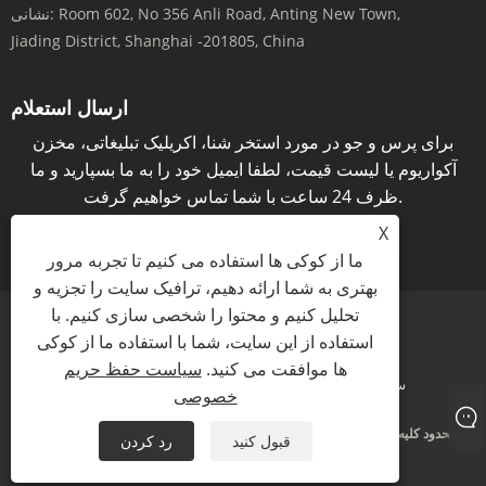
Room 602, No 356 Anli Road, Anting New Town,
نشانی:
Jiading District, Shanghai -201805, China
ارسال استعلام
برای پرس و جو در مورد استخر شنا، اکریلیک تبلیغاتی، مخزن
آکواریوم یا لیست قیمت، لطفا ایمیل خود را به ما بسپارید و ما
ظرف 24 ساعت با شما تماس خواهیم گرفت.
X
پرس و جو در حال حاضر
ما از کوکی ها استفاده می کنیم تا تجربه مرور
بهتری به شما ارائه دهیم، ترافیک سایت را تجزیه و
تحلیل کنیم و محتوا را شخصی سازی کنیم. با
استفاده از این سایت، شما با استفاده ما از کوکی
ها موافقت می کنید.
سیاست حفظ حریم
سیاست حفظ حریم خصوصی
XML
RSS
Sitemap
Links
خصوصی
حق چاپ © 2021 KINGSIGN INDUSTRY (چین) محدود کلیه حقوق محفوظ است
قبول کنید
رد کردن