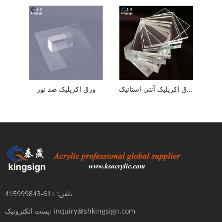
ورق اکریلیک آنتی استاتیک
ورق اکریلیک ضد نور
تلفن:
+61-415999843
inquiry@shkingsign.com
پست الکترونیک: